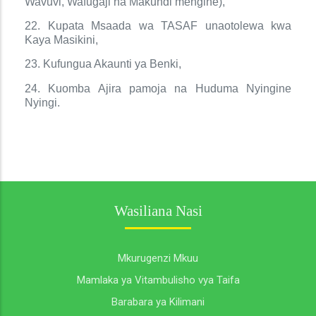
Wavuvi, Wafugaji na Makundi mengine),
22. Kupata Msaada wa TASAF unaotolewa kwa
Kaya Masikini,
23. Kufungua Akaunti ya Benki,
24. Kuomba Ajira pamoja na Huduma Nyingine
Nyingi.
Wasiliana Nasi
Mkurugenzi Mkuu
Mamlaka ya Vitambulisho vya Taifa
Barabara ya Kilimani