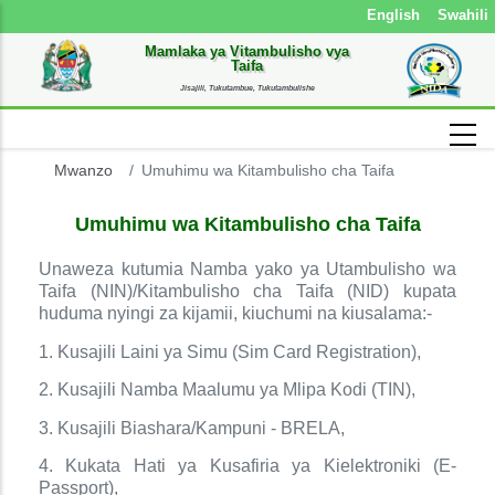
English
Swahili
Mamlaka ya Vitambulisho vya
Taifa
Jisajili, Tukutambue, Tukutambulishe
Mwanzo
Umuhimu wa Kitambulisho cha Taifa
Umuhimu wa Kitambulisho cha Taifa
Unaweza kutumia Namba yako ya Utambulisho wa
Taifa (NIN)/Kitambulisho cha Taifa (NID) kupata
huduma nyingi za kijamii, kiuchumi na kiusalama:-
1. Kusajili Laini ya Simu (Sim Card Registration),
2. Kusajili Namba Maalumu ya Mlipa Kodi (TIN),
3. Kusajili Biashara/Kampuni - BRELA,
4. Kukata Hati ya Kusafiria ya Kielektroniki (E-
Passport),