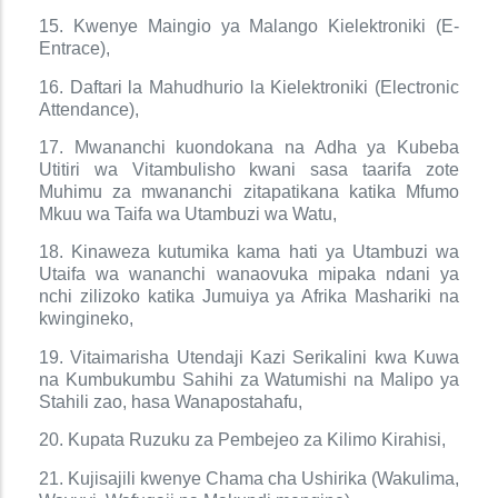
15. Kwenye Maingio ya Malango Kielektroniki (E-
Entrace),
16. Daftari la Mahudhurio la Kielektroniki (Electronic
Attendance),
17. Mwananchi kuondokana na Adha ya Kubeba
Utitiri wa Vitambulisho kwani sasa taarifa zote
Muhimu za mwananchi zitapatikana katika Mfumo
Mkuu wa Taifa wa Utambuzi wa Watu,
18. Kinaweza kutumika kama hati ya Utambuzi wa
Utaifa wa wananchi wanaovuka mipaka ndani ya
nchi zilizoko katika Jumuiya ya Afrika Mashariki na
kwingineko,
19. Vitaimarisha Utendaji Kazi Serikalini kwa Kuwa
na Kumbukumbu Sahihi za Watumishi na Malipo ya
Stahili zao, hasa Wanapostahafu,
20. Kupata Ruzuku za Pembejeo za Kilimo Kirahisi,
21. Kujisajili kwenye Chama cha Ushirika (Wakulima,