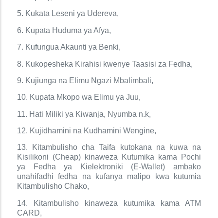
5. Kukata Leseni ya Udereva,
6. Kupata Huduma ya Afya,
7. Kufungua Akaunti ya Benki,
8. Kukopesheka Kirahisi kwenye Taasisi za Fedha,
9. Kujiunga na Elimu Ngazi Mbalimbali,
10. Kupata Mkopo wa Elimu ya Juu,
11. Hati Miliki ya Kiwanja, Nyumba n.k,
12. Kujidhamini na Kudhamini Wengine,
13. Kitambulisho cha Taifa kutokana na kuwa na
Kisilikoni (Cheap) kinaweza Kutumika kama Pochi
ya Fedha ya Kielektroniki (E-Wallet) ambako
unahifadhi fedha na kufanya malipo kwa kutumia
Kitambulisho Chako,
14. Kitambulisho kinaweza kutumika kama ATM
CARD,